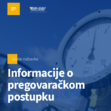
ne nab
Javne nabavke
Informacije o
pregovaračkom
postupku