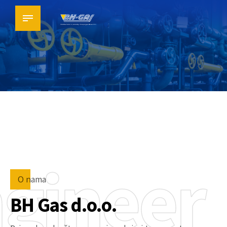
gineer
O nama
BH Gas d.o.o.