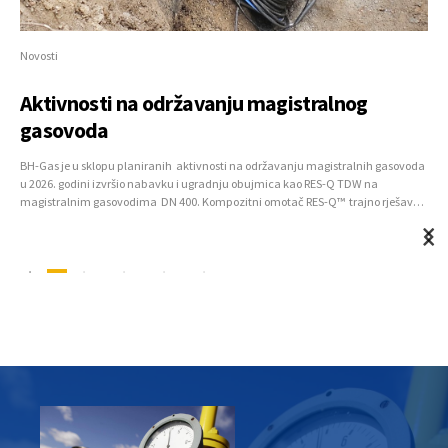
Novosti
Aktivnosti na održavanju magistralnog
gasovoda
BH-Gas je u sklopu planiranih aktivnosti na održavanju magistralnih gasovoda
u 2026. godini izvršio nabavku i ugradnju obujmica kao RES-Q TDW na
magistralnim gasovodima DN 400. Kompozitni omotač RES-Q™ trajno rješava
sanaciju gasovoda ugroženog vanjskom korozijom, udubljenjima, utorima,
opeklinama od luka i udubljenjima, a koje su postavljene na lociranim
mjestima po prioritetima sa zadnjeg izvršenog...