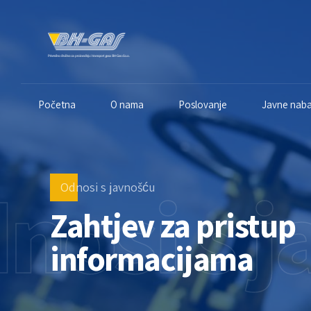
Početna
O nama
Poslovanje
Javne nab
nosi s 
Odnosi s javnošću
Zahtjev za pristup
informacijama