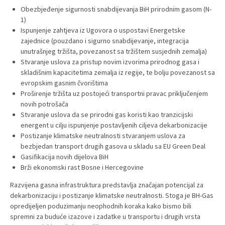
Obezbjeđenje sigurnosti snabdijevanja BiH prirodnim gasom (N-
1)
Ispunjenje zahtjeva iz Ugovora o uspostavi Energetske
zajednice (pouzdano i sigurno snabdijevanje, integracija
unutrašnjeg tržišta, povezanost sa tržištem susjednih zemalja)
Stvaranje uslova za pristup novim izvorima prirodnog gasa i
skladišnim kapacitetima zemalja iz regije, te bolju povezanost sa
evropskim gasnim čvorištima
Proširenje tržišta uz postojeći transportni pravac priključenjem
novih potrošača
Stvaranje uslova da se prirodni gas koristi kao tranzicijski
energent u cilju ispunjenje postavljenih ciljeva dekarbonizacije
Postizanje klimatske neutralnosti stvaranjem uslova za
bezbjedan transport drugih gasova u skladu sa EU Green Deal
Gasifikacija novih dijelova BiH
Brži ekonomski rast Bosne i Hercegovine
Razvijena gasna infrastruktura predstavlja značajan potencijal za
dekarbonizaciju i postizanje klimatske neutralnosti. Stoga je BH-Gas
opredijeljen poduzimanju neophodnih koraka kako bismo bili
spremni za buduće izazove i zadatke u transportu i drugih vrsta