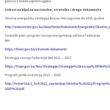
gasova s niskim udjelom ugljika.
Linkovi na ključne nacionalne, strateške i druge dokumente
Okvirna energetska strategija Bosne i Hercegovine do 2035. godine
http://www.mvteo.gov.ba/data/Home/Dokumenti/Energetika/Okvirna_
Strateški plan i program razvoja energetskog sektora Federacije
BiH
https://fmeri.gov.ba/strateski-dokumenti/
Strategija razvoja Federacije BiH 2021. – 2027.
https://fzzpr.gov.ba/files/Strategije/Strategija%20razvoja%20FBiH%20
Program javnih investicija 2023. – 2025.
http://fotoart.ba/1_fmf/2022_septembar/Oktobar%202022/Program
2025%20.pdf