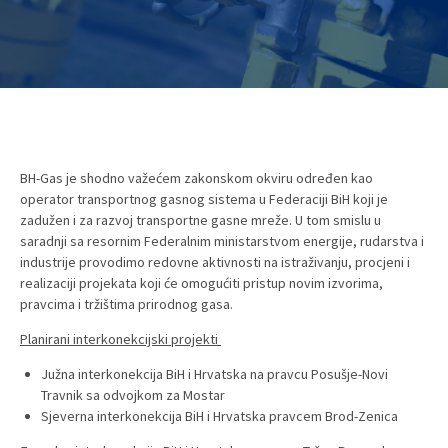
BH-Gas je shodno važećem zakonskom okviru određen kao
operator transportnog gasnog sistema u Federaciji BiH koji je
zadužen i za razvoj transportne gasne mreže. U tom smislu u
saradnji sa resornim Federalnim ministarstvom energije, rudarstva i
industrije provodimo redovne aktivnosti na istraživanju, procjeni i
realizaciji projekata koji će omogućiti pristup novim izvorima,
pravcima i tržištima prirodnog gasa.
Planirani interkonekcijski projekti
Južna interkonekcija BiH i Hrvatska na pravcu Posušje-Novi
Travnik sa odvojkom za Mostar
Sjeverna interkonekcija BiH i Hrvatska pravcem Brod-Zenica