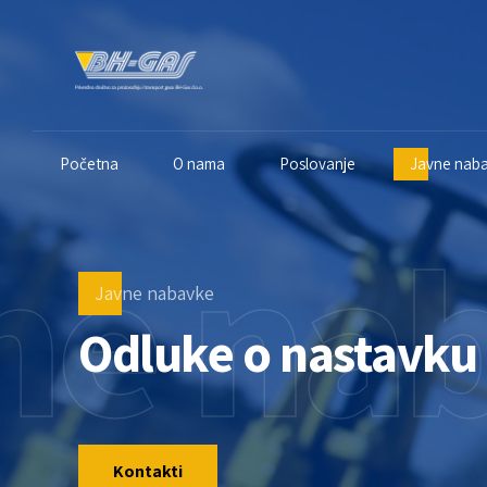
Početna
O nama
Poslovanje
Javne nab
ne na
Javne nabavke
Odluke o nastavku
Kontakti