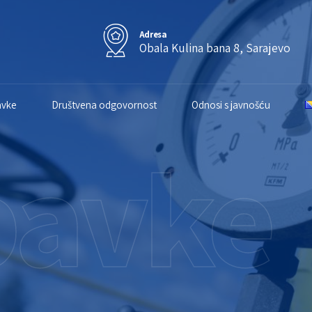
Adresa
Obala Kulina bana 8, Sarajevo
avke
Društvena odgovornost
Odnosi s javnošću
bavke