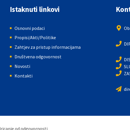
Istaknuti linkovi
Kont
Osnovni podaci
Oba
Propisi/Akti/Politike
DI
Zahtjev za pristup informacijama
Društvena odgovornost
DI
Novosti
SL
ZA
Kontakti
di
Odricanje od odgovornosti