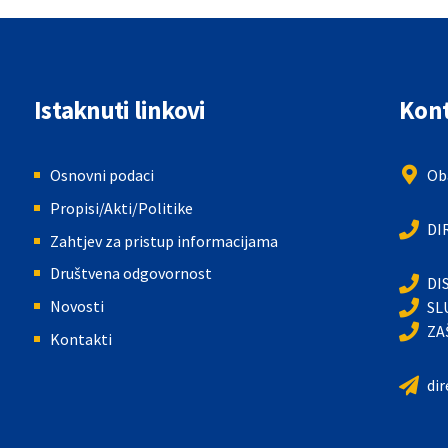
Istaknuti linkovi
Kont
Osnovni podaci
Oba
Propisi/Akti/Politike
DI
Zahtjev za pristup informacijama
Društvena odgovornost
DI
Novosti
SL
ZA
Kontakti
di