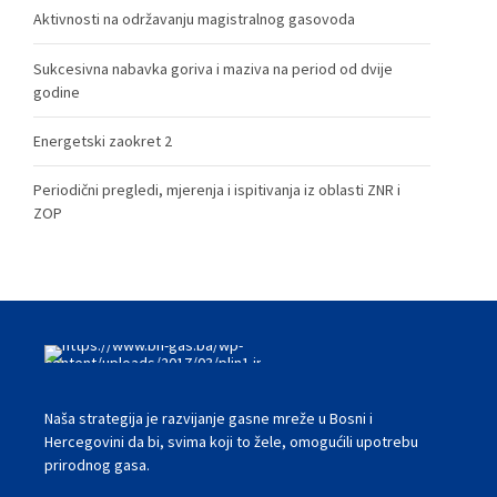
Aktivnosti na održavanju magistralnog gasovoda
Sukcesivna nabavka goriva i maziva na period od dvije
godine
Energetski zaokret 2
Periodični pregledi, mjerenja i ispitivanja iz oblasti ZNR i
ZOP
Naša strategija je razvijanje gasne mreže u Bosni i
Hercegovini da bi, svima koji to žele, omogućili upotrebu
prirodnog gasa.