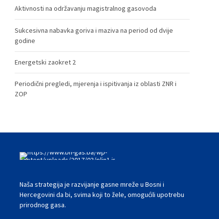
Aktivnosti na održavanju magistralnog gasovoda
Sukcesivna nabavka goriva i maziva na period od dvije
godine
Energetski zaokret 2
Periodični pregledi, mjerenja i ispitivanja iz oblasti ZNR i
ZOP
Naša strategija je razvijanje gasne mreže u Bosni i
Hercegovini da bi, svima koji to žele, omogućili upotrebu
prirodnog gasa.