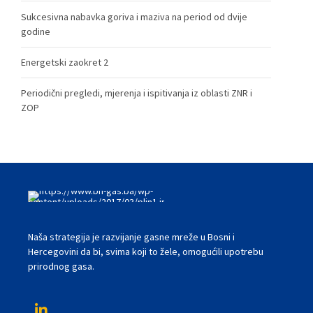
Sukcesivna nabavka goriva i maziva na period od dvije
godine
Energetski zaokret 2
Periodični pregledi, mjerenja i ispitivanja iz oblasti ZNR i
ZOP
Naša strategija je razvijanje gasne mreže u Bosni i
Hercegovini da bi, svima koji to žele, omogućili upotrebu
prirodnog gasa.