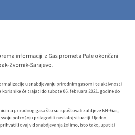
prema informaciji iz Gas prometa Pale okončani
pak-Zvornik-Sarajevo.
ormalizacije u snabdjevanju prirodnim gasom i te aktivnosti
 korisnike će trajati do subote 06. februara 2021. godine do
icima prirodnog gasa što su ispoštovali zahtjeve BH-Gas,
voju potrošnju prilagodili nastaloj situaciji. Ujedno,
 prihvatili ovaj vid snabdjevanja želimo, isto tako, uputiti