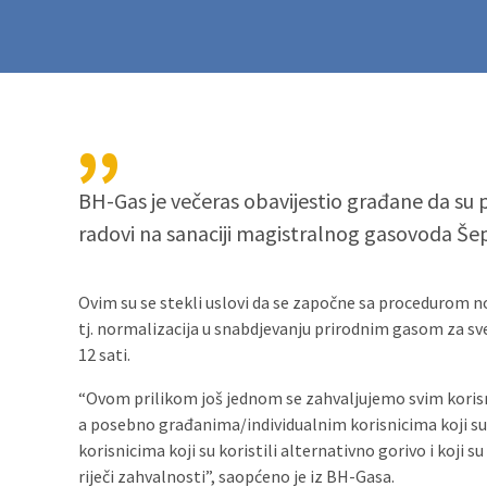
BH-Gas je večeras obavijestio građane da su 
radovi na sanaciji magistralnog gasovoda Še
Ovim su se stekli uslovi da se započne sa procedurom n
tj. normalizacija u snabdjevanju prirodnim gasom za sve
12 sati.
“Ovom prilikom još jednom se zahvaljujemo svim korisn
a posebno građanima/individualnim korisnicima koji su s
korisnicima koji su koristili alternativno gorivo i koji su
riječi zahvalnosti”, saopćeno je iz BH-Gasa.