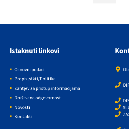
Istaknuti linkovi
Kont
Osnovni podaci
Oba
Propisi/Akti/Politike
DI
Zahtjev za pristup informacijama
Društvena odgovornost
DI
Novosti
SL
ZA
Kontakti