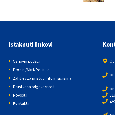
Istaknuti linkovi
Kont
Osnovni podaci
Oba
Propisi/Akti/Politike
DI
Zahtjev za pristup informacijama
Društvena odgovornost
DI
Novosti
SL
ZA
Kontakti