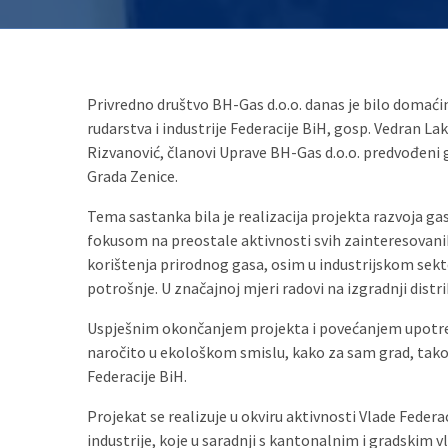
Privredno društvo BH-Gas d.o.o. danas je bilo domaći
rudarstva i industrije Federacije BiH, gosp. Vedran La
Rizvanović, članovi Uprave BH-Gas d.o.o. predvođeni
Grada Zenice.
Tema sastanka bila je realizacija projekta razvoja ga
fokusom na preostale aktivnosti svih zainteresovani
korištenja prirodnog gasa, osim u industrijskom sekto
potrošnje. U značajnoj mjeri radovi na izgradnji distr
Uspješnim okončanjem projekta i povećanjem upotrebe
naročito u ekološkom smislu, kako za sam grad, tako
Federacije BiH.
Projekat se realizuje u okviru aktivnosti Vlade Federa
industrije, koje u saradnji s kantonalnim i gradskim