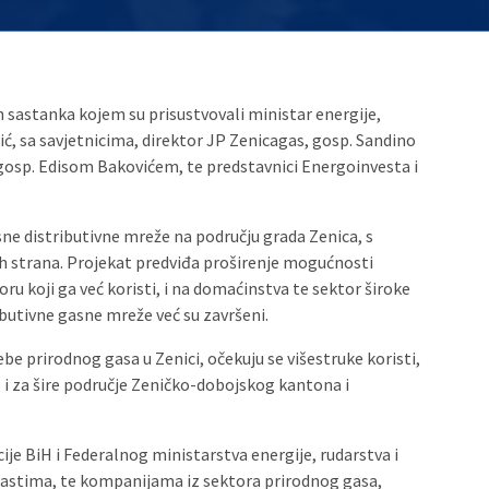
n sastanka kojem su prisustvovali ministar energije,
kić, sa savjetnicima, direktor JP Zenicagas, gosp. Sandino
 gosp. Edisom Bakovićem, te predstavnici Energoinvesta i
sne distributivne mreže na području grada Zenica, s
h strana. Projekat predviđa proširenje mogućnosti
ru koji ga već koristi, i na domaćinstva te sektor široke
ibutivne gasne mreže već su završeni.
 prirodnog gasa u Zenici, očekuju se višestruke koristi,
 i za šire područje Zeničko-dobojskog kantona i
cije BiH i Federalnog ministarstva energije, rudarstva i
 vlastima, te kompanijama iz sektora prirodnog gasa,