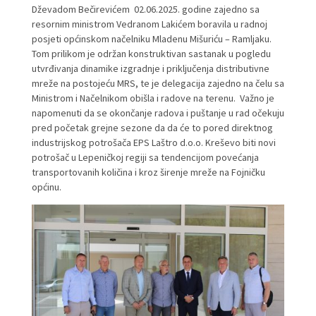
Dževadom Bečirevićem 02.06.2025. godine zajedno sa
resornim ministrom Vedranom Lakićem boravila u radnoj
posjeti općinskom načelniku Mladenu Mišuriću – Ramljaku.
Tom prilikom je održan konstruktivan sastanak u pogledu
utvrđivanja dinamike izgradnje i priključenja distributivne
mreže na postojeću MRS, te je delegacija zajedno na čelu sa
Ministrom i Načelnikom obišla i radove na terenu. Važno je
napomenuti da se okončanje radova i puštanje u rad očekuju
pred početak grejne sezone da da će to pored direktnog
industrijskog potrošača EPS Laštro d.o.o. Kreševo biti novi
potrošač u Lepeničkoj regiji sa tendencijom povećanja
transportovanih količina i kroz širenje mreže na Fojničku
općinu.