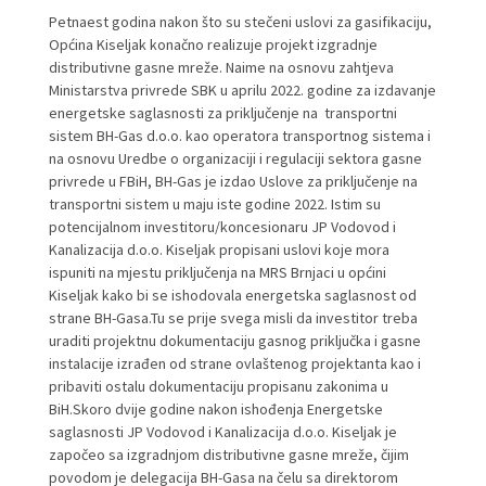
Petnaest godina nakon što su stečeni uslovi za gasifikaciju,
Općina Kiseljak konačno realizuje projekt izgradnje
distributivne gasne mreže. Naime na osnovu zahtjeva
Ministarstva privrede SBK u aprilu 2022. godine za izdavanje
energetske saglasnosti za priključenje na transportni
sistem BH-Gas d.o.o. kao operatora transportnog sistema i
na osnovu Uredbe o organizaciji i regulaciji sektora gasne
privrede u FBiH, BH-Gas je izdao Uslove za priključenje na
transportni sistem u maju iste godine 2022. Istim su
potencijalnom investitoru/koncesionaru JP Vodovod i
Kanalizacija d.o.o. Kiseljak propisani uslovi koje mora
ispuniti na mjestu priključenja na MRS Brnjaci u općini
Kiseljak kako bi se ishodovala energetska saglasnost od
strane BH-Gasa.Tu se prije svega misli da investitor treba
uraditi projektnu dokumentaciju gasnog priključka i gasne
instalacije izrađen od strane ovlaštenog projektanta kao i
pribaviti ostalu dokumentaciju propisanu zakonima u
BiH.Skoro dvije godine nakon ishođenja Energetske
saglasnosti JP Vodovod i Kanalizacija d.o.o. Kiseljak je
započeo sa izgradnjom distributivne gasne mreže, čijim
povodom je delegacija BH-Gasa na čelu sa direktorom