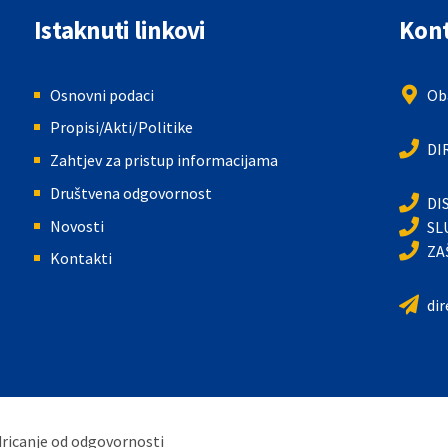
Istaknuti linkovi
Kont
Osnovni podaci
Oba
Propisi/Akti/Politike
DI
Zahtjev za pristup informacijama
Društvena odgovornost
DI
Novosti
SL
ZA
Kontakti
di
Odricanje od odgovornosti